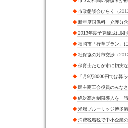
◆
市立幼稚園の保護者が
◆
市政懇談会ひらく
（20
◆
新年度国保料 介護分
◆
2013年度予算編成に
◆
福岡市「行革プラン」
◆
社保協の対市交渉
（20
◆
保育士たちが市に切実
◆
「月9万8000円では
◆
民主商工会役員のみな
◆
絶対高さ制限導入を 
◆
米艦ブルーリッジ博多
◆
消費税増税で中小企業