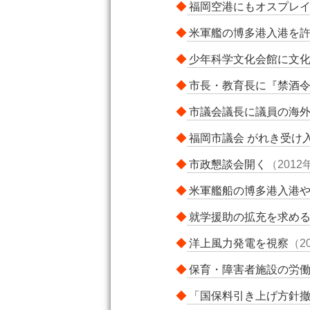
◆
福岡空港にもオスプレ
◆
米軍艦の博多港入港を
◆
少年科学文化会館に文
◆
市長・教育長に『禁酒
◆
市議会議長に議員の海
◆
福岡市議会 がれき受け
◆
市政懇談会開く
（2012
◆
米軍艦船の博多港入港
◆
就学援助の拡充を求め
◆
洋上風力発電を視察
（2
◆
保育・障害者施設の労
◆
「国保料引き上げ方針