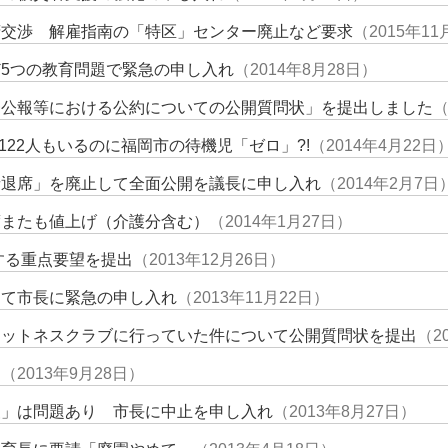
府交渉 解雇指南の「特区」センター廃止など要求
（2015年11
5つの教育問題で緊急の申し入れ
（2014年8月28日）
挙公報等における公約についての公開質問状」を提出しました
（
122人もいるのに福岡市の待機児「ゼロ」?!
（2014年4月22日
者退席」を廃止して全面公開を議長に申し入れ
（2014年2月7日
度またも値上げ（介護分含む）
（2014年1月27日）
関する重点要望を提出
（2013年12月26日）
けて市長に緊急の申し入れ
（2013年11月22日）
ィットネスクラブに行っていた件について公開質問状を提出
（2
た
（2013年9月28日）
査」は問題あり 市長に中止を申し入れ
（2013年8月27日）