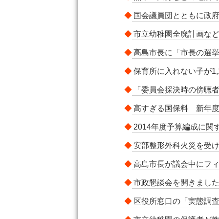
◆
国会議員団とともに政
◆
市立幼稚園全廃計画など
◆
高島市長に「市長の選
◆
保育所に入れない子が1,
◆
「委員会採決時の傍聴
◆
高すぎる国保料 新年
◆
2014年度予算編成に
◆
安部整形外科火災を受
◆
高島市長が議会中にフ
◆
市政懇談会を開きまし
◆
区役所窓口の「実態調