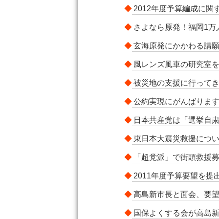
◆
2012年度予算編成に
◆
さよなら原発！福岡1万
◆
玄海原発にかかわる請
◆
風レンズ風車の研究室
◆
被災地の支援に行って
◆
公約実現にがんばりま
◆
日本共産党は「選挙自
◆
東日本大震災救援につ
◆
「超党派」で街頭救援
◆
2011年度予算要望を提
◆
高島新市長と面会、要
◆
国保よくする会が高島