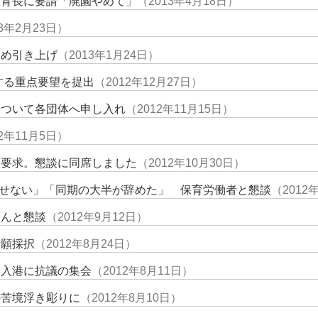
教育長に要請「廃園やめて」
（2013年4月18日）
13年2月23日）
含め引き上げ
（2013年1月24日）
関する重点要望を提出
（2012年12月27日）
について各団体へ申し入れ
（2012年11月15日）
12年11月5日）
な要求。懇談に同席しました
（2012年10月30日）
暮らせない」「同期の大半が辞めた」 保育労働者と懇談
（2012
さんと懇談
（2012年9月12日）
請願採択
（2012年8月24日）
港入港に抗議の集会
（2012年8月11日）
の苦境浮き彫りに
（2012年8月10日）