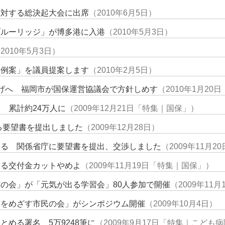
反対する総決起大会に出席
（2010年6月5日）
ブルーリッジ」が博多港に入港
（2010年5月3日）
2010年5月3日）
条例案」を議員提案します
（2010年2月5日）
げへ 福岡市が国保運営協議会で方針しめす
（2010年1月20
 累計約24万人に
（2009年12月21日「特集｜国保」）
する要望書を提出しました
（2009年12月28日）
ける 関係省庁に要望書を提出、交渉しました
（2009年11月2
よる交付金カットやめよ
（2009年11月19日「特集｜国保」）
の会」が「元気が出る学習会」80人参加で開催
（2009年11
市をめざす市民の会」がシンポジウム開催
（2009年10月4日）
める署名 5万9248筆に
（2009年9月17日「特集｜こども