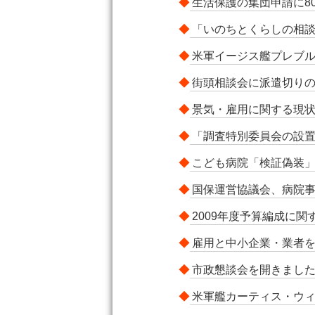
◆
生活保護の集団申請に8
◆
「いのちとくらしの相
◆
米軍イージス艦プレブ
◆
街頭相談会に派遣切り
◆
景気・雇用に関する現
◆
「調査特別委員会の設
◆
こども病院「検証偽装
◆
国保運営協議会、病院事
◆
2009年度予算編成に
◆
雇用と中小企業・業者
◆
市政懇談会を開きまし
◆
米軍艦カーティス・ウ