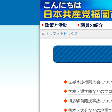
政策と活動
議員の紹介
トップ
>
トピックス
◆
世界水泳福岡大会につ
◆
学校・通学路などのブ
◆
博多駅前陥没事故につ
◆
熊本・大分などの地震