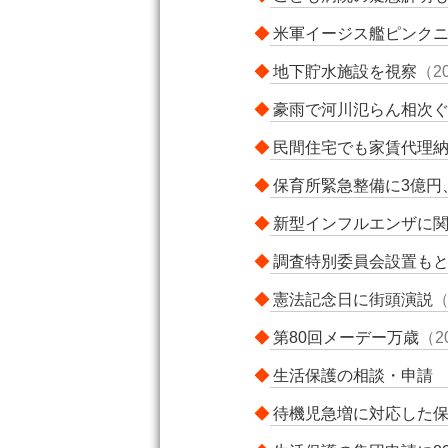
◆
米軍イージス艦ピンク
◆
地下貯水施設を視察
（2
◆
豪雨で河川氾らん相次
◆
民間住宅でも家賃代理
◆
保育所緊急整備に3億円
◆
新型インフルエンザに
◆
調査特別委員会設置もとめ
◆
憲法記念日に街頭演説
（
◆
第80回メーデー万歳
（2
◆
生活保護の相談・申請
◆
待機児急増に対応した