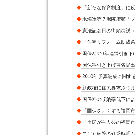
◆
「新たな保育制度」に
◆
米海軍第７艦隊旗艦「
◆
憲法記念日の街頭演説
（
◆
「住宅リフォーム助成
◆
国保料の3年連続引き下
◆
国保料引き下げ署名提出
◆
2010年予算編成に関
◆
新政権に住民要求ぶつ
◆
国保料の収納率低下に
◆
「国保をよくする福岡市
◆
「市民が主人公の福岡
◆
こども病院の疑惑解明もと